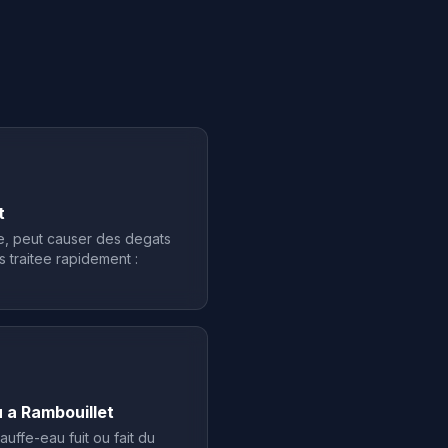
t
e, peut causer des degats
s traitee rapidement :
a Rambouillet
uffe-eau fuit ou fait du