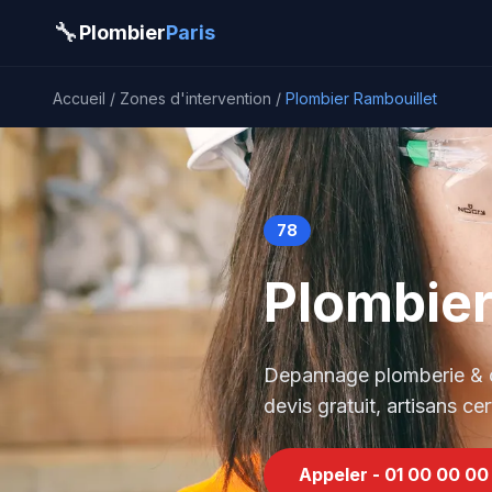
Aller au contenu principal
🔧
Plombier
Paris
Accueil
/
Zones d'intervention
/
Plombier Rambouillet
78
Plombier
Depannage plomberie & ch
devis gratuit, artisans cert
Appeler - 01 00 00 00