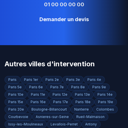
01 00 00 00 00
Demander un devis
Autres villes d'intervention
Paris
Paris 1er
Paris 2e
Paris 3e
Paris 4e
Paris 5e
Paris 6e
Paris 7e
Paris 8e
Paris 9e
Paris 10e
Paris 11e
Paris 12e
Paris 13e
Paris 14e
Paris 15e
Paris 16e
Paris 17e
Paris 18e
Paris 19e
Paris 20e
Boulogne-Billancourt
Nanterre
Colombes
Courbevoie
Asnieres-sur-Seine
Rueil-Malmaison
Issy-les-Moulineaux
Levallois-Perret
Antony