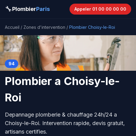
Aller au contenu principal
🔧
Plombier
Paris
Appeler 01 00 00 00 00
Accueil
/
Zones d'intervention
/
Plombier Choisy-le-Roi
94
Plombier a Choisy-le-
Roi
Depannage plomberie & chauffage 24h/24 a
Choisy-le-Roi. Intervention rapide, devis gratuit,
artisans certifies.